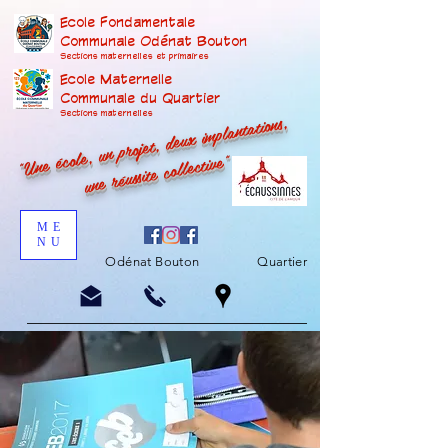
Ecole Fondamentale
Communale Odénat Bouton
Sections maternelles et prima
ires
Ecole Maternelle
Communale du Quartier
"Une école, un projet, deux implantations,
Sections maternelles
une réussite collective"
ME
NU
Odénat Bouton
Quartier