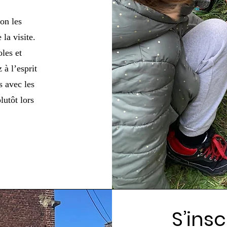
lon les
la visite.
oles et
 à l’esprit
 avec les
utôt lors
S’insc