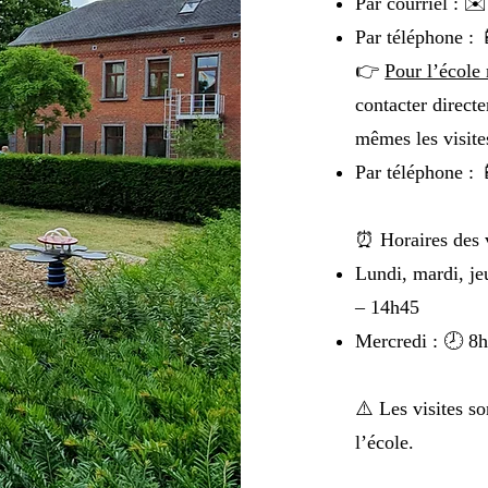
Par courriel : ✉
Par téléphone : 
👉
Pour l’école
contacter directe
mêmes les visites
Par téléphone : 
⏰ Horaires des v
Lundi, mardi, j
– 14h45
Mercredi : 🕗 8
⚠️ Les visites so
l’école.