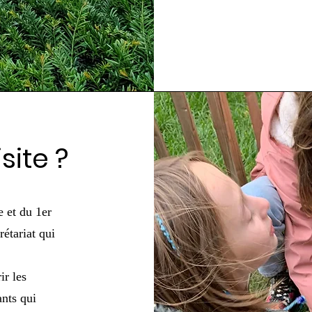
site ?
e et du 1er
rétariat qui
r les
ants qui