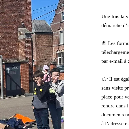
Une fois la v
démarche d’i
📄 Les formul
téléchargeme
par e-mail à
👉 Il est éga
sans visite p
place pour vo
rendre dans l
documents néc
à l’adresse e