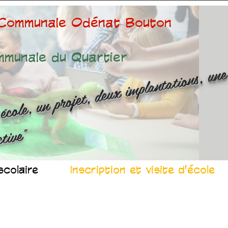
 Communale Odénat Bouton
mmunale du Quartier
ne é
ole
n 
ojet
d
x 
mp
n
at
ns
n
r
ussit
ollec
v
"
scolaire
Inscription et visite d'école