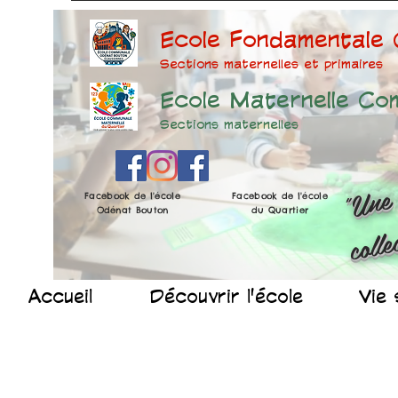
Ecole Fondamentale
Sections maternelles et prima
ires
Ecole Maternelle Co
Sections maternelles
Facebook de l'école
Facebook de l'école
Odénat Bouton
du Quartier
Accueil
Découvrir l'école
Vie 