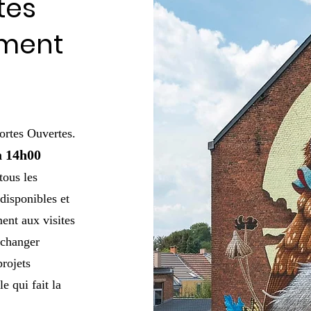
tes
oment
ortes Ouvertes.
à 14h00
tous les
disponibles et
ent aux visites
échanger
projets
e qui fait la