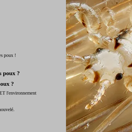
es poux !
s poux ?
poux ?
 ET l'environnement
nouvel
é.