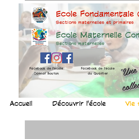
Ecole Fondamentale
Sections maternelles et prima
ires
Ecole Maternelle Co
Sections maternelles
Facebook de l'école
Facebook de l'école
Odénat Bouton
du Quartier
Accueil
Découvrir l'école
Vie 