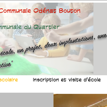
 Communale Odénat Bouton
mmunale du Quartier
ne é
ole
n 
ojet
d
x 
mp
n
at
ns
n
r
ussit
ollec
v
"
scolaire
Inscription et visite d'école