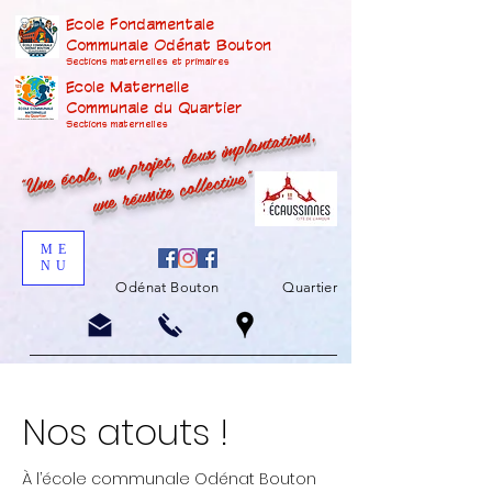
Ecole Fondamentale
Communale Odénat Bouton
Sections maternelles et prima
ires
Ecole Maternelle
Communale du Quartier
"Une école, un projet, deux implantations,
Sections maternelles
une réussite collective"
ME
NU
Odénat Bouton
Quartier
Nos atouts !
À l’école communale Odénat Bouton