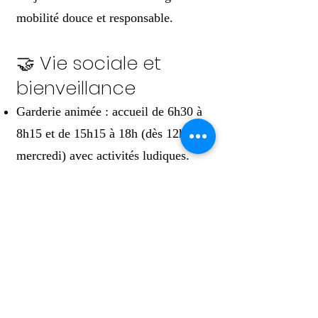
mobilité douce et responsable.
🤝 Vie sociale et
bienveillance
Garderie animée : accueil de 6h30 à
8h15 et de 15h15 à 18h (dès 12h05 le
mercredi) avec activités ludiques.
Communication non-violente &
gestion des émotions : sensibilisation
au respect et à la bienveillance.
Projet Cyber-harcèlement :
prévention et éducation au numérique
responsable.