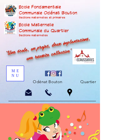
Ecole Fondamentale
Communale Odénat Bouton
Sections maternelles et prima
ires
Ecole Maternelle
Communale du Quartier
"Une école, un projet, deux implantations,
Sections maternelles
une réussite collective"
ME
NU
Odénat Bouton
Quartier