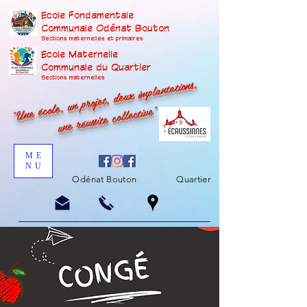
Ecole Fondamentale
Communale Odénat Bouton
Sections maternelles et prima
ires
Ecole Maternelle
Communale du Quartier
"Une école, un projet, deux implantations,
Sections maternelles
une réussite collective"
ME
NU
Odénat Bouton
Quartier