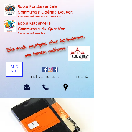
Ecole Fondamentale
Communale Odénat Bouton
Sections maternelles et prima
ires
Ecole Maternelle
Communale du Quartier
"Une école, un projet, deux implantations,
Sections maternelles
une réussite collective"
ME
NU
Odénat Bouton
Quartier