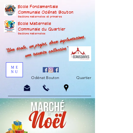
Ecole Fondamentale
Communale Odénat Bouton
Sections maternelles et prima
ires
Ecole Maternelle
Communale du Quartier
"Une école, un projet, deux implantations,
Sections maternelles
une réussite collective"
ME
NU
Odénat Bouton
Quartier