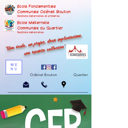
Ecole Fondamentale
Communale Odénat Bouton
Sections maternelles et prima
ires
Ecole Maternelle
Communale du Quartier
"Une école, un projet, deux implantations,
Sections maternelles
une réussite collective"
ME
NU
Odénat Bouton
Quartier