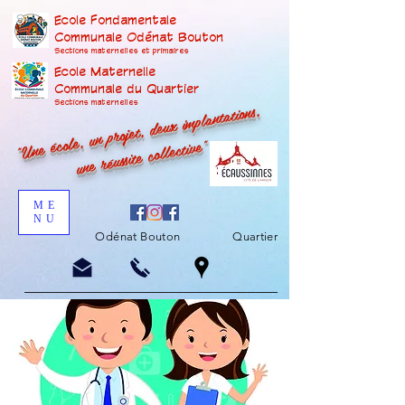
Ecole Fondamentale
Communale Odénat Bouton
Sections maternelles et prima
ires
Ecole Maternelle
Communale du Quartier
"Une école, un projet, deux implantations,
Sections maternelles
une réussite collective"
ME
NU
Odénat Bouton
Quartier