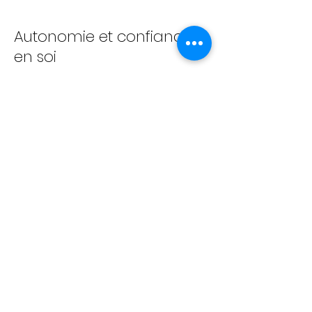
Autonomie et confiance
en soi
En expérimentant et en réussissant seuls
leurs défis, les élèves gagnent en autonomie
et en confiance dans leurs capacités.
Engagement actif