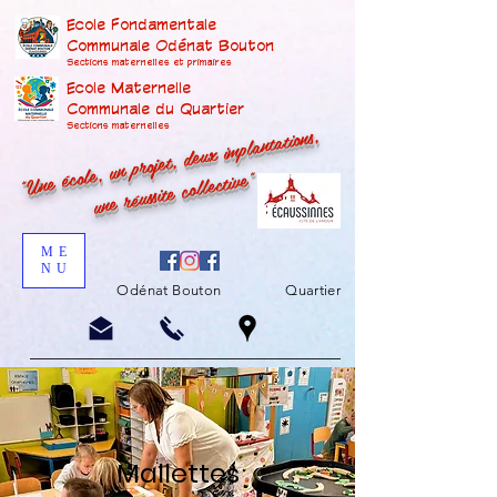
Ecole Fondamentale
Communale Odénat Bouton
Sections maternelles et prima
ires
Ecole Maternelle
Communale du Quartier
"Une école, un projet, deux implantations,
Sections maternelles
une réussite collective"
ME
NU
Odénat Bouton
Quartier
Mallettes